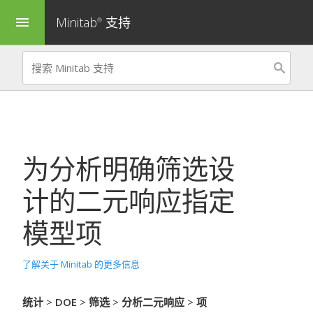
Minitab
支持
menu
®
为
分析明确筛选设
计的二元响应
指定
模型项
了解关于 Minitab 的更多信息
统计
>
DOE
>
筛选
>
分析二元响应
>
项