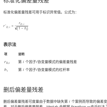
标准化偏差量残差
标准化偏差量残差可用于标识异常值。公式为：
表示法
项
说明
r
第
i
个因子/协变量模式的偏差量残差
D,i
h
第
i
个因子/协变量模式的杠杆率
i
删后偏差量残差
删后偏差量残差可度量由于数据中缺失第
i
个案例而导致的偏差变
差。对于删后偏差量残差，Minitab 会根据 Pregibon 一步近似法