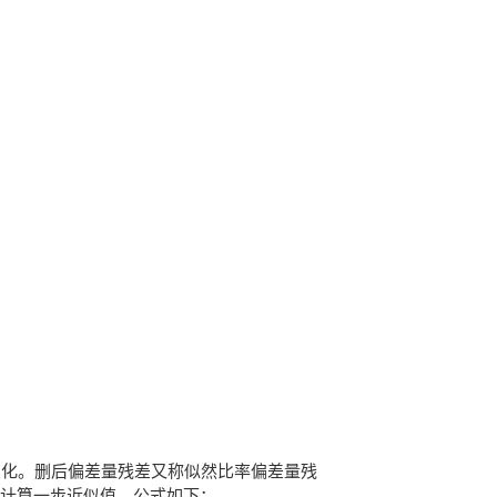
化。删后偏差量残差又称似然比率偏差量残
1
计算一步近似值。公式如下：