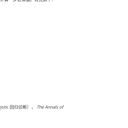
”（Logistic 回归诊断），
The Annals of