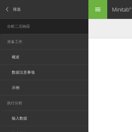
Minitab
menu
®