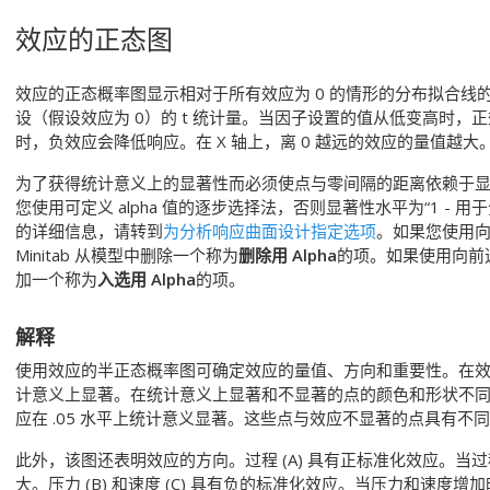
效应的正态图
效应的正态概率图显示相对于所有效应为 0 的情形的分布拟合线
设（假设效应为 0）的 t 统计量。当因子设置的值从低变高时
时，负效应会降低响应。在 X 轴上，离 0 越远的效应的量值越大
为了获得统计意义上的显著性而必须使点与零间隔的距离依赖于显著性水
您使用可定义 alpha 值的逐步选择法，否则显著性水平为“1 - 
的详细信息，请转到
为分析响应曲面设计指定选项
。如果您使用
Minitab 从模型中删除一个称为
删除用 Alpha
的项。如果使用向前选
加一个称为
入选用 Alpha
的项。
解释
使用效应的半正态概率图可确定效应的量值、方向和重要性。在效应
计意义上显著。在统计意义上显著和不显著的点的颜色和形状不同。例
应在 .05 水平上统计意义显著。这些点与效应不显著的点具有不
此外，该图还表明效应的方向。过程 (A) 具有正标准化效应。
大。压力 (B) 和速度 (C) 具有负的标准化效应。当压力和速度增