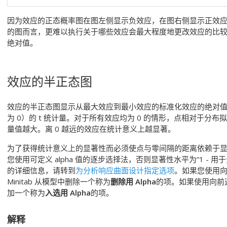
因为效应的正态概率图在图左侧显示负效应，在图右侧显示正效
的图而言，更难以执行关于哪些效应会最大程度地更改效应的比较。半
绝对值。
效应的半正态图
效应的半正态图显示从最大效应到最小效应的标准化效应的绝对
为 0）的 t 统计量。对于所有效应均为 0 的情形，点相对于分布拟
量值越大。离 0 越远的效应在统计意义上越显著。
为了获得统计意义上的显著性而必须使点与零间隔的距离依赖于显著性水
您使用可定义 alpha 值的逐步选择法，否则显著性水平为“1 -
的详细信息，请转到
为分析响应曲面设计指定选项
。如果您使用
Minitab 从模型中删除一个称为
删除用 Alpha
的项。如果使用向前选
加一个称为
入选用 Alpha
的项。
解释