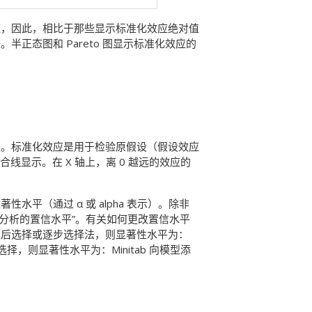
应，因此，相比于那些显示标准化效应绝对值
正态图和 Pareto 图显示标准化效应的
值。标准化效应是用于检验原假设（假设效应
合线显示。在 X 轴上，离 0 越远的效应的
平（通过 α 或 alpha 表示）。除非
 用于分析的置信水平”。有关如何更改置信水平
向后选择或逐步选择法，则显著性水平为：
择，则显著性水平为：Minitab 向模型添