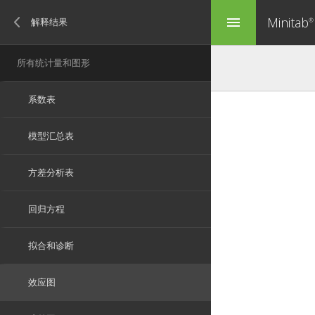
Minitab
menu
®