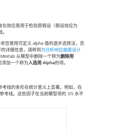
标准化效应是用于检验原假设（假设效应为
线。
除非您使用可定义 alpha 值的逐步选择法，否
水平的详细信息，请转到
为分析响应曲面设计
nitab 从模型中删除一个称为
删除用
模型添加一个称为
入选用 Alpha
的项。
中，跨参考线的条形在统计意义上显著。例如，在
 处的参考线。这些因子在当前模型项的 .05 水平