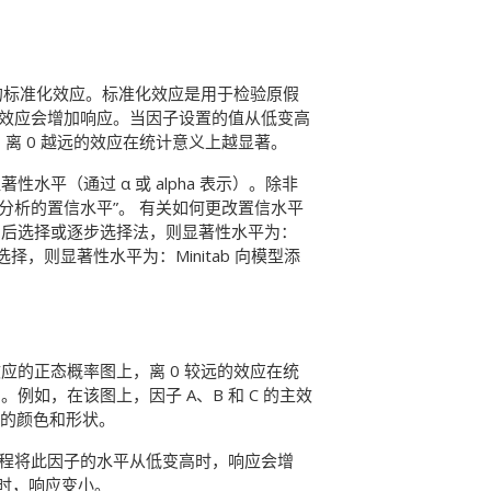
的标准化效应。标准化效应是用于检验原假
，正效应会增加响应。当因子设置的值从低变高
。离 0 越远的效应在统计意义上越显著。
平（通过 α 或 alpha 表示）。除非
用于分析的置信水平”。 有关如何更改置信水平
向后选择或逐步选择法，则显著性水平为：
择，则显著性水平为：Minitab 向模型添
的正态概率图上，离 0 较远的效应在统
如，在该图上，因子 A、B 和 C 的主效
同的颜色和形状。
当过程将此因子的水平从低变高时，响应会增
加时，响应变小。