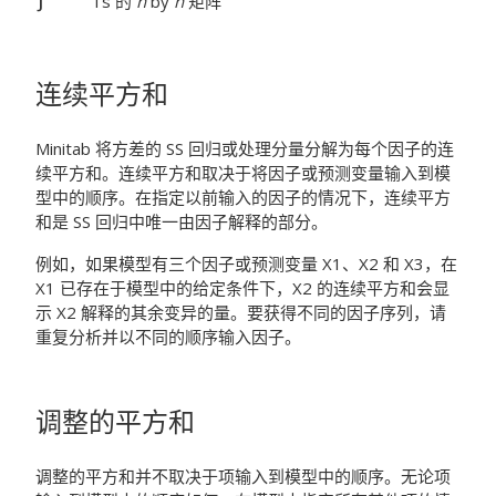
J
1s 的
n
by
n
矩阵
连续平方和
Minitab 将方差的 SS 回归或处理分量分解为每个因子的连
续平方和。连续平方和取决于将因子或预测变量输入到模
型中的顺序。在指定以前输入的因子的情况下，连续平方
和是 SS 回归中唯一由因子解释的部分。
例如，如果模型有三个因子或预测变量 X1、X2 和 X3，在
X1 已存在于模型中的给定条件下，X2 的连续平方和会显
示 X2 解释的其余变异的量。要获得不同的因子序列，请
重复分析并以不同的顺序输入因子。
调整的平方和
调整的平方和并不取决于项输入到模型中的顺序。无论项