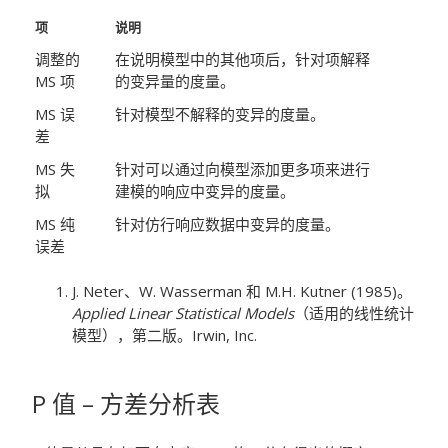
项
说明
调整的
在说明模型中的其他项后，针对项解释
MS 项
的变异量的度量。
MS 误
针对模型不解释的变异的度量。
差
MS 失
针对可以通过向模型添加更多项来进行
拟
建模的响应中变异的度量。
MS 纯
针对仿行响应数据中变异的度量。
误差
J. Neter、W. Wasserman 和 M.H. Kutner (1985)。
Applied Linear Statistical Models
（适用的线性统计
模型），第二版。Irwin, Inc.
P 值 – 方差分析表