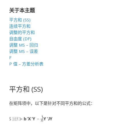
关于本主题
平方和 (SS)
连续平方和
调整的平方和
自由度 (DF)
调整 MS – 回归
调整 MS – 误差
F
P 值 – 方差分析表
平方和 (SS)
在矩阵项中，以下是针对不同平方和的公式：