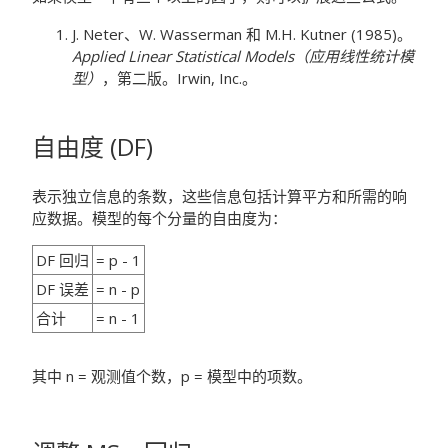
J. Neter、W. Wasserman 和 M.H. Kutner (1985)。
Applied Linear Statistical Models（应用线性统计模
型）
，第二版。Irwin, Inc.。
自由度 (DF)
表示独立信息的条数，这些信息包括计算平方和所需的响
应数据。模型的每个分量的自由度为：
DF 回归
= p - 1
DF 误差
= n - p
合计
= n - 1
其中 n = 观测值个数，p = 模型中的项数。