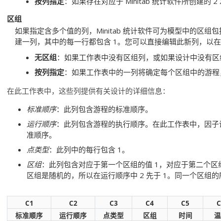
按列指定
：如果存在对应于 Minitab 统计软件所创建的
区组
如果指定含多个值的列，Minitab 统计软件可为模型中的区组包括
建一列，其中的每一行都包含 1。您可以直接编辑此新列，以
无区组
：如果工作表中没有区组列，或如果设计中没有区
按列指定
：如果工作表中的一列将确定每个区组中的游程
在此工作表中，这些列提供有关设计的详细信息：
标准顺序
：此列包含游程的标准顺序。
运行顺序
：此列包含游程的执行顺序。在此工作表中，因子
准顺序。
点类型
：此列中的每行包含 1。
区组
：此列包含对应于第一个区组的值 1，对应于第二个区
区组是随机的，所以在运行顺序中 2 先于 1。同一个区组
C1
C2
C3
C4
C5
C
标准顺序
运行顺序
点类型
区组
时间
温