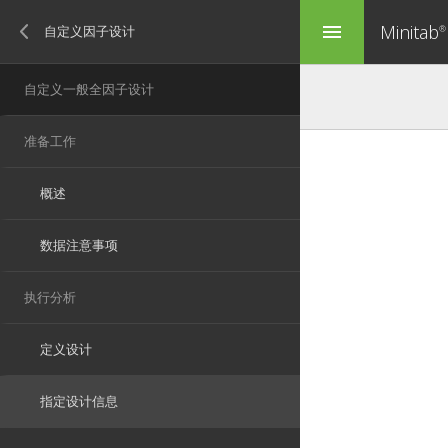
Minitab
menu
®