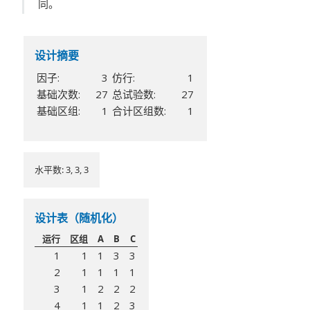
同。
设计摘要
因子:
3
仿行:
1
基础次数:
27
总试验数:
27
基础区组:
1
合计区组数:
1
水平数: 3, 3, 3
设计表（随机化）
运行
区组
A
B
C
1
1
1
3
3
2
1
1
1
1
3
1
2
2
2
4
1
1
2
3