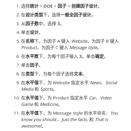
选择
统计
>
DOE
>
因子
>
创建因子设计
。
在
设计类型
下，选择
一般全因子设计
。
从
因子数
中，选择
3
。
单击
设计
。
在
名称
下，为因子 A 键入
Website
，为因子 B 键入
Product
，为因子 C 键入
Message style
。
在
水平数
下，为每个因子输入
3
。单击
确定
。
单击
因子
。
在
类型
下，为每个因子选择
文本
。
在
水平值
下，为 Website 指定水平
News
、
Social
Media
和
Sports
。
在
水平值
下，为 Product 指定水平
Car
、
Video
Game
和
Medicine
。
在
水平值
下，为 Message style 的水平命名：
You
know you should.、
Just the facts.
和
That is
awesome!
。