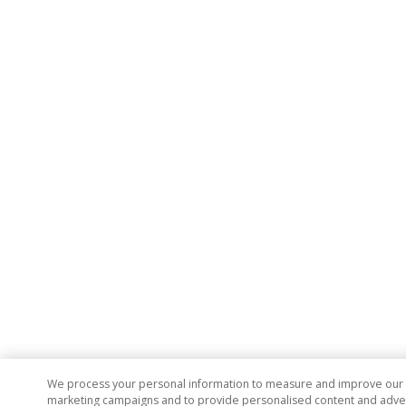
We process your personal information to measure and improve our si
marketing campaigns and to provide personalised content and adverti