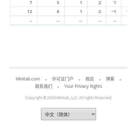
7
5
1
2
1
1
12
6
1
2
−1
−1
...
...
...
...
...
...
Minitab.com
许可证门户
商店
博客
联系我们
Your Privacy Rights
Copyright © 2026 Minitab, LLC. All rights Reserved.