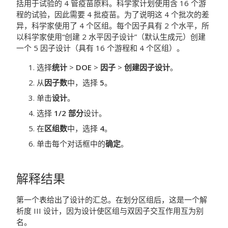
括用于试验的 4 管疫苗原料。科学家计划使用含 16 个游
程的试验，因此需要 4 批疫苗。为了说明这 4 个批次的差
异，科学家使用了 4 个区组。每个因子具有 2 个水平，所
以科学家使用“创建 2 水平因子设计”（默认生成元）创建
一个 5 因子设计（具有 16 个游程和 4 个区组）。
选择
统计
>
DOE
>
因子
>
创建因子设计
。
从
因子数
中，选择
5
。
单击
设计
。
选择
1/2 部分
设计。
在
区组数
中，选择
4
。
单击每个对话框中的
确定
。
解释结果
第一个表给出了设计的汇总。在划分区组后，这是一个解
析度 III 设计，因为设计使区组与双因子交互作用互为别
名。