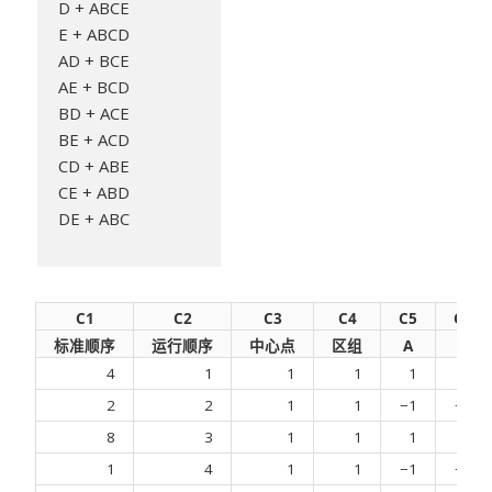
D + ABCE
E + ABCD
AD + BCE
AE + BCD
BD + ACE
BE + ACD
CD + ABE
CE + ABD
DE + ABC
C1
C2
C3
C4
C5
C6
标准顺序
运行顺序
中心点
区组
A
B
4
1
1
1
1
1
2
2
1
1
−1
−1
8
3
1
1
1
1
1
4
1
1
−1
−1