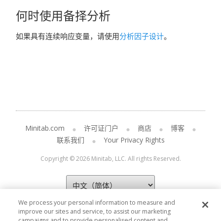
何时使用备择分析
如果具有连续响应变量，请使用
分析因子设计
。
Minitab.com
许可证门户
商店
博客
联系我们
Your Privacy Rights
Copyright © 2026 Minitab, LLC. All rights Reserved.
We process your personal information to measure and
improve our sites and service, to assist our marketing
campaigns and to provide personalised content and