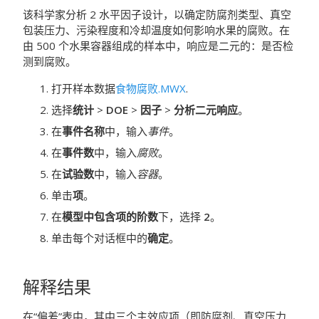
该科学家分析 2 水平因子设计，以确定防腐剂类型、真空
包装压力、污染程度和冷却温度如何影响水果的腐败。在
由 500 个水果容器组成的样本中，响应是二元的：是否检
测到腐败。
打开样本数据
食物腐败.MWX
.
选择
统计
>
DOE
>
因子
>
分析二元响应
。
在
事件名称
中，输入
事件
。
在
事件数
中，输入
腐败
。
在
试验数
中，输入
容器
。
单击
项
。
在
模型中包含项的阶数
下，选择
2
。
单击每个对话框中的
确定
。
解释结果
在“偏差”表中，其中三个主效应项（即防腐剂、真空压力