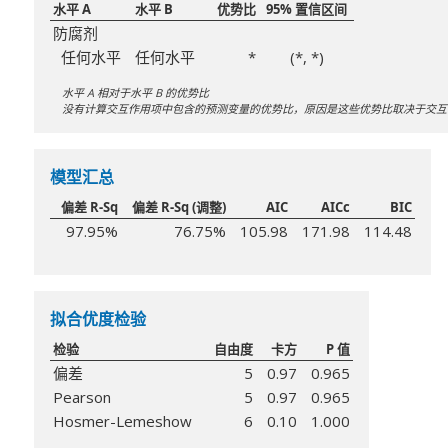
水平 A
水平 B
优势比
95% 置信区间
防腐剂
任何水平
任何水平
*
(*, *)
水平 A 相对于水平 B 的优势比
没有计算交互作用项中包含的预测变量的优势比，原因是这些优势比取决于交互
模型汇总
偏差 R-Sq
偏差 R-Sq (调整)
AIC
AICc
BIC
97.95%
76.75%
105.98
171.98
114.48
拟合优度检验
检验
自由度
卡方
P 值
偏差
5
0.97
0.965
Pearson
5
0.97
0.965
Hosmer-Lemeshow
6
0.10
1.000