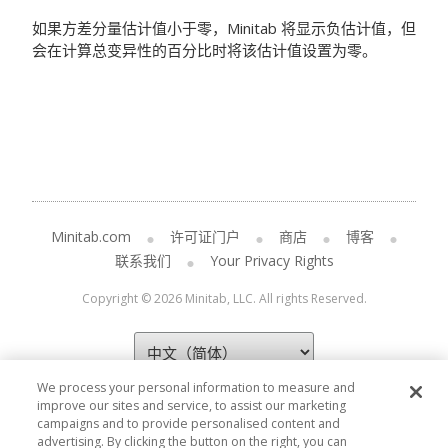
如果方差分量估计值小于零，Minitab 将显示负估计值，但
会在计算总变异性的百分比时将该估计值设置为零。
Minitab.com
许可证门户
商店
博客
联系我们
Your Privacy Rights
Copyright © 2026 Minitab, LLC. All rights Reserved.
We process your personal information to measure and
improve our sites and service, to assist our marketing
campaigns and to provide personalised content and
advertising. By clicking the button on the right, you can