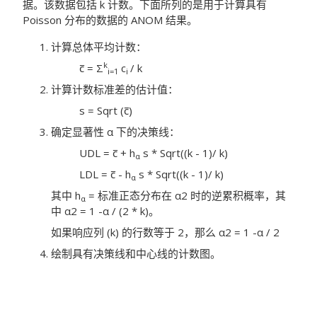
据。该数据包括 k 计数。下面所列的是用于计算具有
Poisson 分布的数据的 ANOM 结果。
计算总体平均计数：
k
c̅ = Σ
c
/ k
i=1
i
计算计数标准差的估计值：
s = Sqrt (c̅)
确定显著性 α 下的决策线：
UDL = c̅ + h
s * Sqrt((k - 1)/ k)
α
LDL = c̅ - h
s * Sqrt((k - 1)/ k)
α
其中 h
= 标准正态分布在 α2 时的逆累积概率，其
α
中 α2 = 1 -α / (2 * k)。
如果响应列 (k) 的行数等于 2，那么 α2 = 1 -α / 2
绘制具有决策线和中心线的计数图。