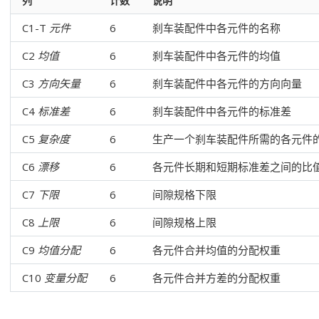
列
计数
说明
C1-T
元件
6
刹车装配件中各元件的名称
C2
均值
6
刹车装配件中各元件的均值
C3
方向矢量
6
刹车装配件中各元件的方向向量
C4
标准差
6
刹车装配件中各元件的标准差
C5
复杂度
6
生产一个刹车装配件所需的各元件
C6
漂移
6
各元件长期和短期标准差之间的比
C7
下限
6
间隙规格下限
C8
上限
6
间隙规格上限
C9
均值分配
6
各元件合并均值的分配权重
C10
变量分配
6
各元件合并方差的分配权重