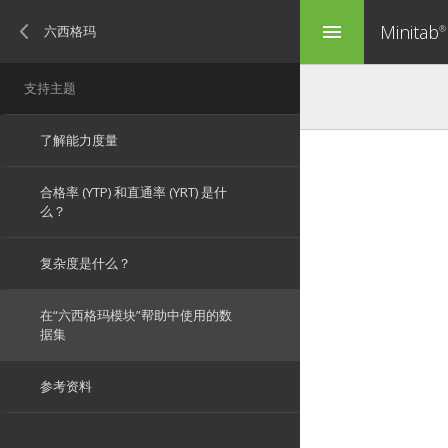
Minitab
menu
®