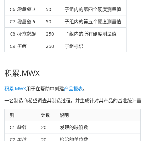
C6
测量值 4
50
子组内的第四个硬度测量值
C7
测量值 5
50
子组内的第五个硬度测量值
C8
所有数据
250
子组内的所有硬度测量值
C9
子组
250
子组标识
积累.MWX
积累.MWX
用于在帮助中创建
产品报表
。
一名制造商希望调查其制造过程，并生成针对其产品的基准统计
列
计数
说明
C1
缺陷
20
发现的缺陷数
C2
单位
20
检验的单位数