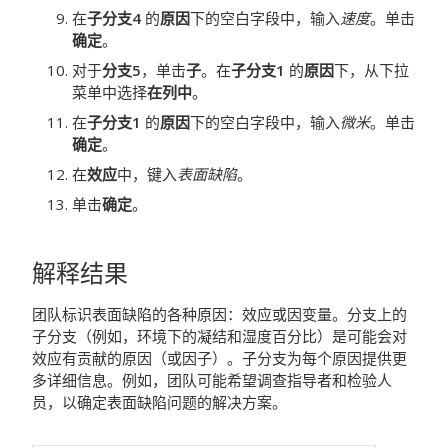
在
子分支
4
的
原因
下的空白字段中，输入
速度
。单击
确定
。
对于
分支
5
，单击
子
。在
子分支
1
的
原因
下，从下拉
菜单中选择
在列中
。
在
子分支
1
的
原因
下的空白字段中，输入
微米
。单击
确定
。
在
效应
中，键入
表面缺陷
。
单击
确定
。
解释结果
团队标识表面缺陷的各种原因：效应或因变量。分支上的
子分支（例如，环境下的凝结和湿度百分比）是可能会对
效应有贡献的原因（或因子）。子分支为每个原因提供更
多详细信息。例如，团队可能希望调查指导者和检验人
员，以确定表面缺陷问题的解决方案。