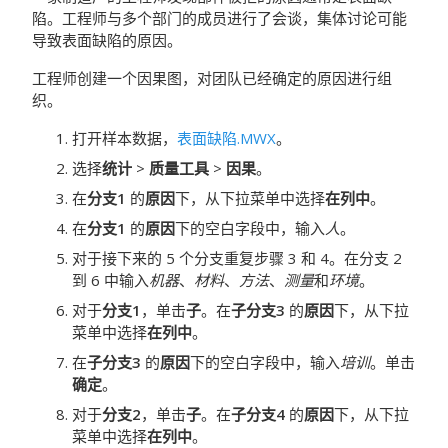
陷。工程师与多个部门的成员进行了会谈，集体讨论可能
导致表面缺陷的原因。
工程师创建一个因果图，对团队已经确定的原因进行组
织。
打开样本数据，
表面缺陷.MWX
。
选择
统计
>
质量工具
>
因果
。
在
分支
1
的
原因
下，从下拉菜单中选择
在列中
。
在
分支
1
的
原因
下的空白字段中，输入
人
。
对于接下来的 5 个分支重复步骤 3 和 4。在分支 2
到 6 中输入
机器
、
材料
、
方法
、
测量
和
环境
。
对于
分支
1
，单击
子
。在
子分支
3
的
原因
下，从下拉
菜单中选择
在列中
。
在
子分支
3
的
原因
下的空白字段中，输入
培训
。单击
确定
。
对于
分支
2
，单击
子
。在
子分支
4
的
原因
下，从下拉
菜单中选择
在列中
。