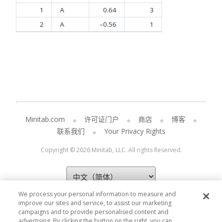
1
A
0.64
3
2
A
–0.56
1
Minitab.com
许可证门户
商店
博客
联系我们
Your Privacy Rights
Copyright © 2026 Minitab, LLC. All rights Reserved.
We process your personal information to measure and
improve our sites and service, to assist our marketing
campaigns and to provide personalised content and
advertising. By clicking the button on the right, you can