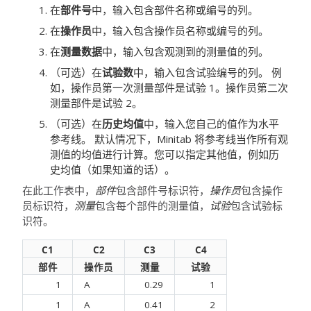
在
部件号
中，输入包含部件名称或编号的列。
在
操作员
中，输入包含操作员名称或编号的列。
在
测量数据
中，输入包含观测到的测量值的列。
（可选）在
试验数
中，输入包含试验编号的列。
例
如，操作员第一次测量部件是试验 1。操作员第二次
测量部件是试验 2。
（可选）在
历史均值
中，输入您自己的值作为水平
参考线。
默认情况下，Minitab 将参考线当作所有观
测值的均值进行计算。您可以指定其他值，例如历
史均值（如果知道的话）。
在此工作表中，
部件
包含部件号标识符，
操作员
包含操作
员标识符，
测量
包含每个部件的测量值，
试验
包含试验标
识符。
C1
C2
C3
C4
部件
操作员
测量
试验
1
A
0.29
1
1
A
0.41
2