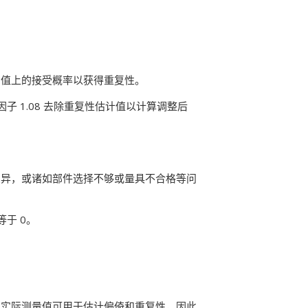
考值上的接受概率以获得重复性。
因子 1.08 去除重复性估计值以计算调整后
变异，或诸如部件选择不够或量具不合格等问
等于 0。
的实际测量值可用于估计偏倚和重复性，因此