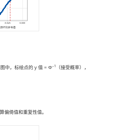
–1
，标绘点的 y 值 = Φ
（接受概率），
值计算偏倚值和重复性值。