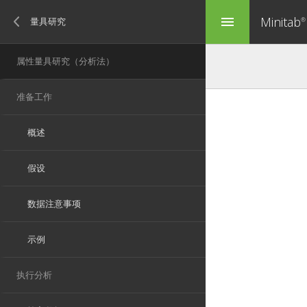
Minitab
menu
®