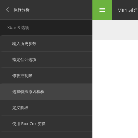
Minitab
menu
®