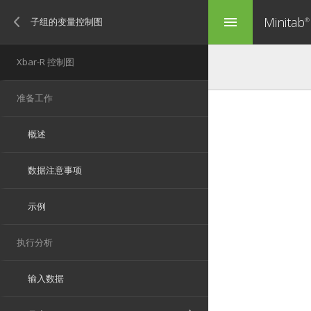
Minitab
menu
®