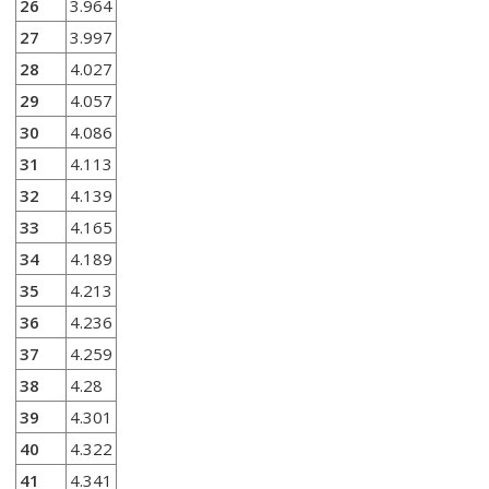
26
3.964
27
3.997
28
4.027
29
4.057
30
4.086
31
4.113
32
4.139
33
4.165
34
4.189
35
4.213
36
4.236
37
4.259
38
4.28
39
4.301
40
4.322
41
4.341