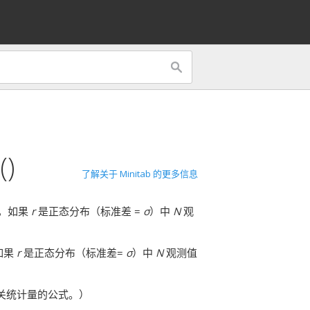
()
了解关于 Minitab 的更多信息
，如果
r
是正态分布（标准差 =
σ
）中
N
观
如果
r
是正态分布（标准差=
σ
）中
N
观测值
关统计量的公式。）