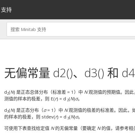
支持
无偏常量 d2()、d3() 和 d4
d
(
N
) 是正态总体分布（标准差 = 1）中
N
观测值的预期值。因此
2
测值的样本的极差，则 E(
r
) = d
(
N
)
σ
。
2
d
(
N
) 是正态分布（
σ
= 1）中
N
观测值的极差的标准差。因此，
3
的样本的极差，则 stdev(
r
) = d
(
N
)
σ
。
3
可使用下表查找给定值
N
的无偏常量（要确定
N
的值，请参考相