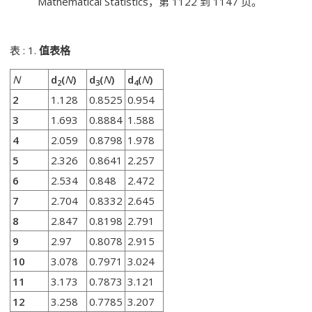
Mathematical Statistics，第 1122 到 1147 页。
表 : 1.
值表格
N
d
(
N
)
d
(
N
)
d
(
N
)
2
3
4
2
1.128
0.8525
0.954
3
1.693
0.8884
1.588
4
2.059
0.8798
1.978
5
2.326
0.8641
2.257
6
2.534
0.848
2.472
7
2.704
0.8332
2.645
8
2.847
0.8198
2.791
9
2.97
0.8078
2.915
10
3.078
0.7971
3.024
11
3.173
0.7873
3.121
12
3.258
0.7785
3.207