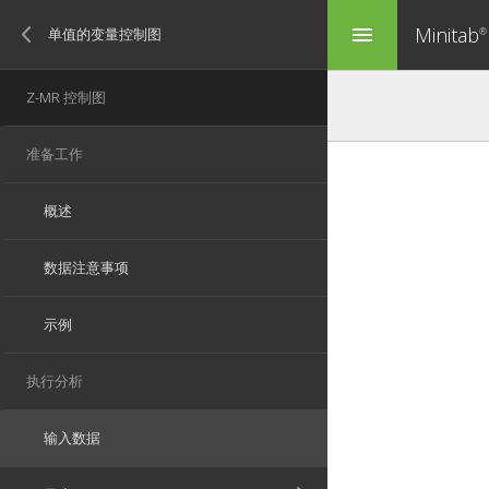
Minitab
menu
®