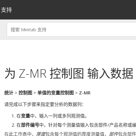
支持
为
Z-MR 控制图
输入数据
统计
>
控制图
>
单值的变量控制图
>
Z-MR
请完成以下步骤来指定要分析的数据列：
在
变量
中，输入一列或多列观测值。
在
部件编号
中，针对每个测量值输入包含部件/产品名称或
在此工作表中，
厚度
包含每个观测值的厚度测量值，
部件
包含部