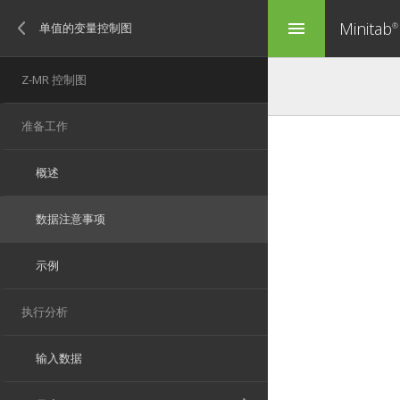
Minitab
menu
®