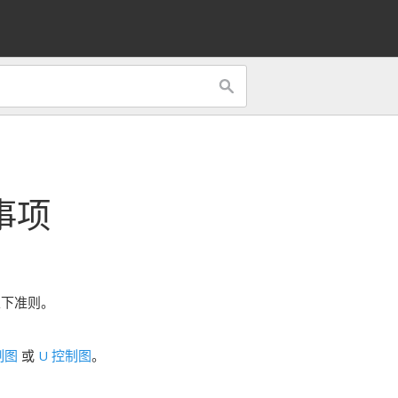
事项
以下准则。
制图
或
U 控制图
。