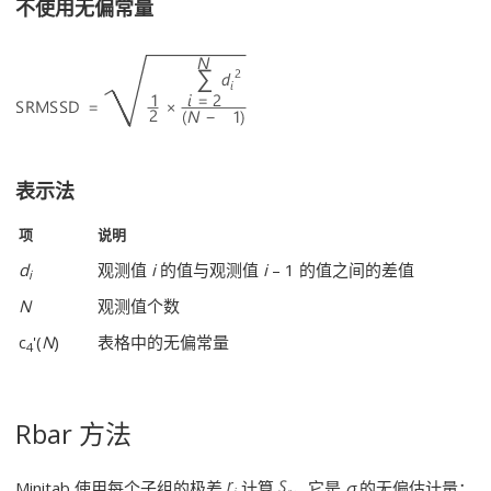
不使用无偏常量
表示法
项
说明
d
观测值
i
的值与观测值
i
– 1 的值之间的差值
i
N
观测值个数
c
'(
N
)
表格中的无偏常量
4
Rbar 方法
Minitab 使用每个子组的极差
计算
，它是
σ
的无偏估计量：