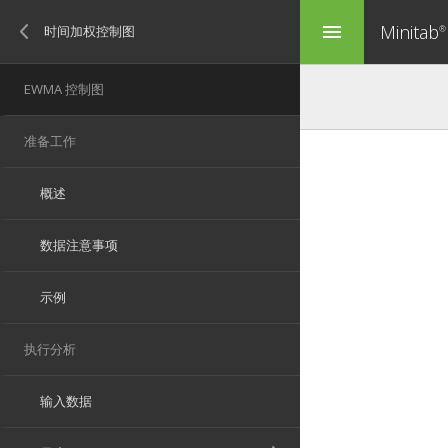
Minitab
menu
®