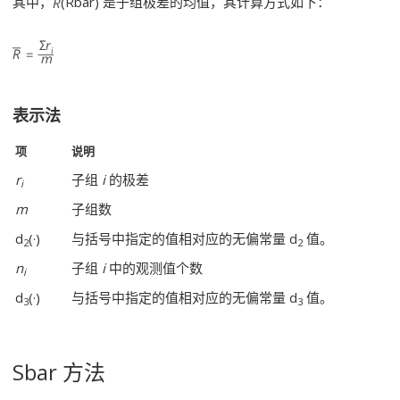
其中，
(Rbar) 是子组极差的均值，其计算方式如下：
表示法
项
说明
r
子组
i
的极差
i
m
子组数
d
(·)
与括号中指定的值相对应的无偏常量 d
值。
2
2
n
子组
i
中的观测值个数
i
d
(·)
与括号中指定的值相对应的无偏常量 d
值。
3
3
Sbar 方法