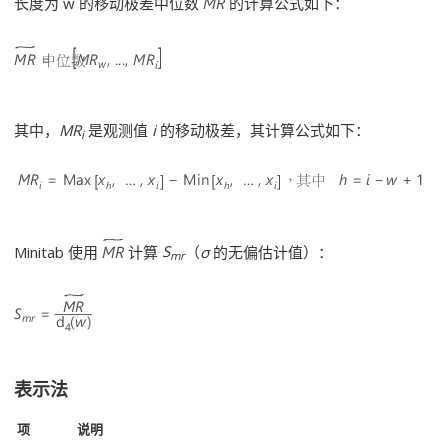
长度为 w 的移动极差中位数
的计算公式如下：
其中，
MR
是观测值
i
的移动极差，其计算公式如下：
i
Minitab 使用
计算
S
（
σ
的无偏估计值）：
mr
表示法
项
说明