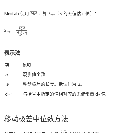
Minitab 使用
计算
S
（
σ
的无偏估计值）：
mr
表示法
项
说明
n
观测值个数
w
移动极差的长度。默认值为 2。
d
()
与括号中指定的值相对应的无偏常量 d
值。
2
2
移动极差中位数方法