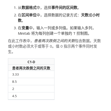
从
数据格式
中，选择
事件间的区间数
。
在
区间单位
中，选择数据的记录方式：
天数
或
小时
数
。
在
变量
中，输入一列或多列值。如果输入多列，
Minitab 将为每列创建一个单独的 T 控制图。
在此工作表中，
患者两次跌倒之间的天数
包含数据。天数
或小时数必须大于或等于 0。值 0 指示两个事件同时发
生。
C1-D
患者两次跌倒之间的天数
3.33
8.5
2
4.5