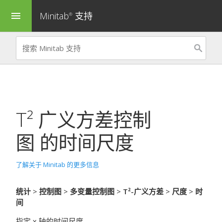
Minitab
支持
menu
®
T² 广义方差控制
图
的时间尺度
了解关于 Minitab 的更多信息
统计
>
控制图
>
多变量控制图
>
T²-广义方差
>
尺度
>
时
间
指定 x 轴的时间尺度。