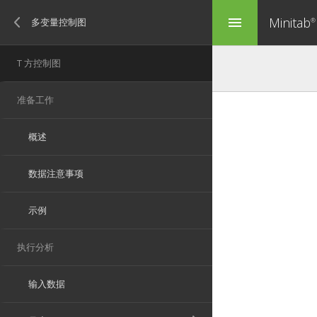
Minitab
menu
®