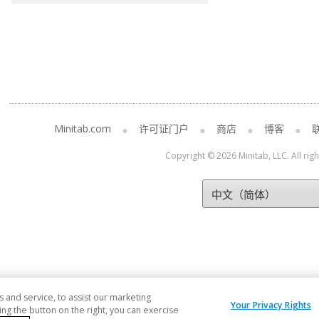
Minitab.com
许可证门户
商店
博客
Copyright © 2026 Minitab, LLC. All rig
and service, to assist our marketing
Your Privacy Rights
ng the button on the right, you can exercise