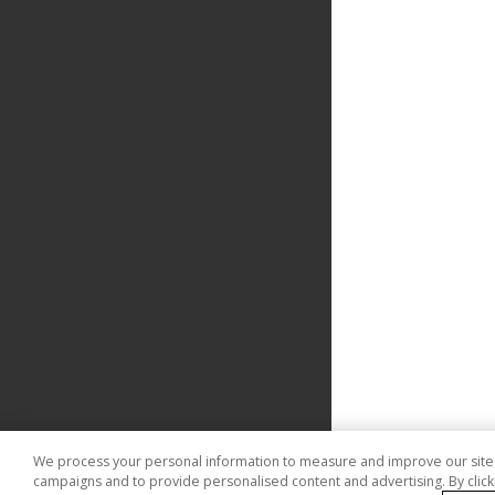
We process your personal information to measure and improve our sites 
campaigns and to provide personalised content and advertising. By clicki