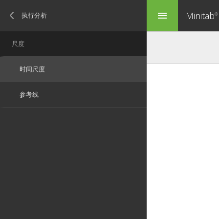
Minitab
menu
®