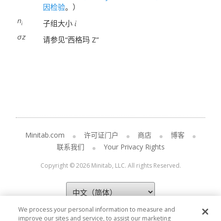
因检验
。）
子组大小
请参见“西格玛 Z”
Minitab.com
许可证门户
商店
博客
联系我们
Your Privacy Rights
Copyright © 2026 Minitab, LLC. All rights Reserved.
We process your personal information to measure and
improve our sites and service, to assist our marketing