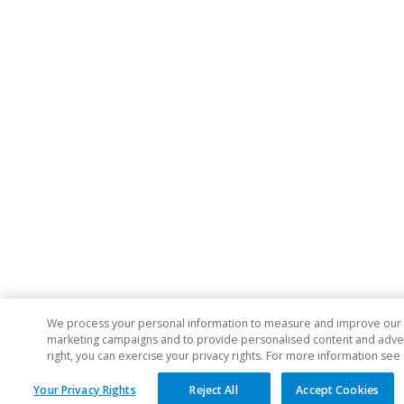
We process your personal information to measure and improve our si
marketing campaigns and to provide personalised content and adverti
right, you can exercise your privacy rights. For more information see
Your Privacy Rights
Reject All
Accept Cookies