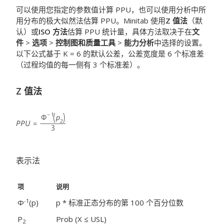
可以使用您指定的参数值计算 PPU，也可以使用分析中所
用分布的极大似然法估算 PPU。Minitab 使用
Z 值法
（默
认）或
ISO 方法
估算 PPU 统计量，具体方法取决于在
文
件
>
选项
>
控制图和质量工具
>
能力分析
中选择的设置。
以下公式基于 K = 6 的默认公差，公差宽度是 6 个标准差
（过程均值的每一侧有 3 个标准差）。
Z 值法
表示法
项
说明
-1
Φ
(p)
p * 标准正态分布的第 100 个百分位数
P
Prob (X ≤ USL)
2