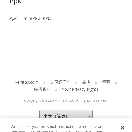
Ppk
Minitab.com
许可证门户
商店
博客
联系我们
Your Privacy Rights
Copyright © 2026 Minitab, LLC. All rights Reserved.
We process your personal information to measure and
improve our sites and service, to assist our marketing