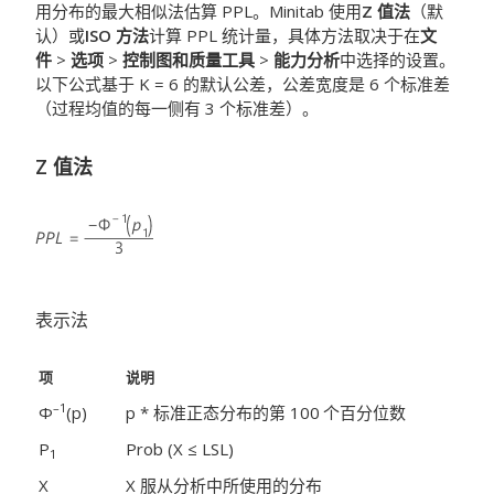
用分布的最大相似法估算 PPL。Minitab 使用
Z 值法
（默
认）或
ISO 方法
计算 PPL 统计量，具体方法取决于在
文
件
>
选项
>
控制图和质量工具
>
能力分析
中选择的设置。
以下公式基于 K = 6 的默认公差，公差宽度是 6 个标准差
（过程均值的每一侧有 3 个标准差）。
Z 值法
表示法
项
说明
–1
Φ
(p)
p * 标准正态分布的第 100
个百分位数
P
Prob (X ≤ LSL)
1
X
X 服从分析中所使用的分布