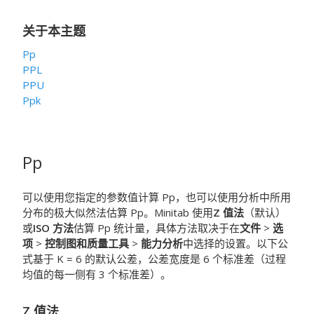
关于本主题
Pp
PPL
PPU
Ppk
Pp
可以使用您指定的参数值计算 Pp，也可以使用分析中所用
分布的极大似然法估算 Pp。Minitab 使用
Z 值法
（默认）
或
ISO 方法
估算 Pp 统计量，具体方法取决于在
文件
>
选
项
>
控制图和质量工具
>
能力分析
中选择的设置。以下公
式基于 K = 6 的默认公差，公差宽度是 6 个标准差（过程
均值的每一侧有 3 个标准差）。
Z 值法