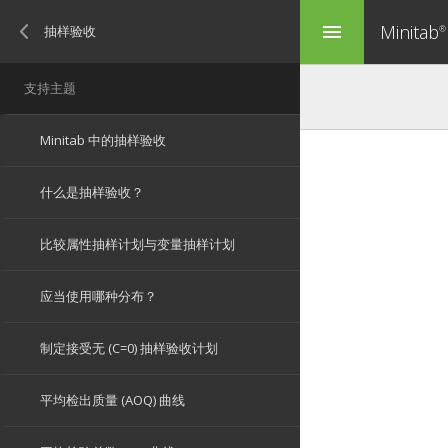
Minitab
menu
®