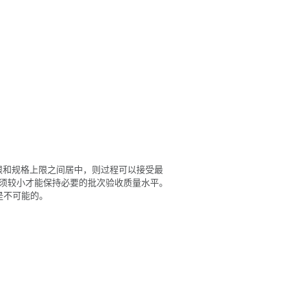
格下限和规格上限之间居中，则过程可以接受最
）必须较小才能保持必要的批次验收质量水平。
是不可能的。