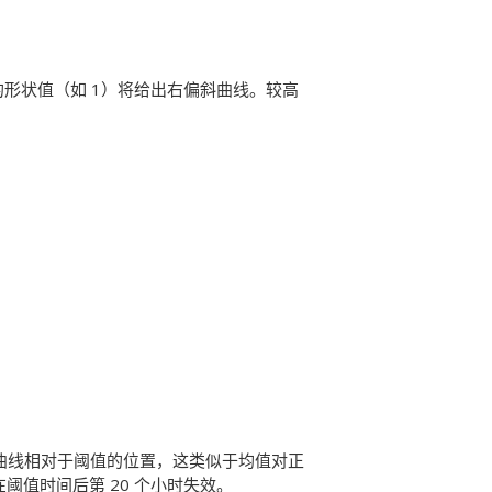
的形状值（如 1）将给出右偏斜曲线。较高
ll 曲线相对于阈值的位置，这类似于均值对正
在阈值时间后第 20 个小时失效。