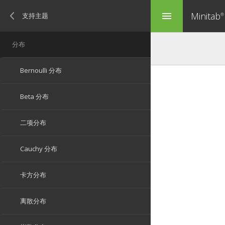
Minitab
menu
®