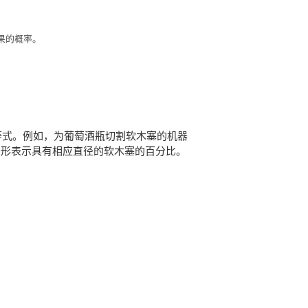
果的概率。
的等式。例如，为葡萄酒瓶切割软木塞的机器
条形表示具有相应直径的软木塞的百分比。