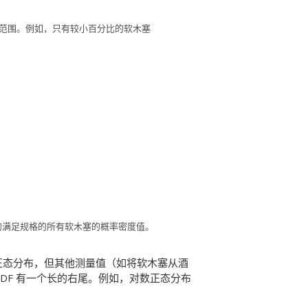
率的范围。例如，只有较小百分比的软木塞
程生产的满足规格的所有软木塞的概率密度值。
正态分布，但其他测量值（如将软木塞从酒
DF 有一个长的右尾。例如，对数正态分布