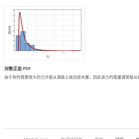
对数正态 PDF
由于有时需要很大的力才能从酒瓶上拔出软木塞，因此该力的度量通常服从