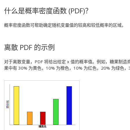
什么是概率密度函数 (PDF)？
概率密度函数可帮助确定随机变量值的较高和较低概率的区域。
离散 PDF 的示例
对于离散变量，PDF 将给出给定 x 值的概率值。例如，糖果制
果中有 30% 为黄色，10% 为橙色，10% 为红色，20% 为绿色，