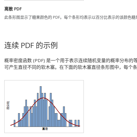
离散 PDF
此条形图显示了糖果颜色的 PDF。每个条形均表示以百分比表示的该颜色糖
连续 PDF 的示例
概率密度函数 (PDF) 是一个用于表示连续随机变量的概率分布
可产生直径不同的软木塞。在下面的软木塞直径条形图中，每个