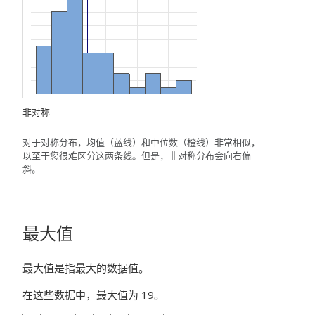
非对称
对于对称分布，均值（蓝线）和中位数（橙线）非常相似，
以至于您很难区分这两条线。但是，非对称分布会向右偏
斜。
最大值
最大值是指最大的数据值。
在这些数据中，最大值为 19。