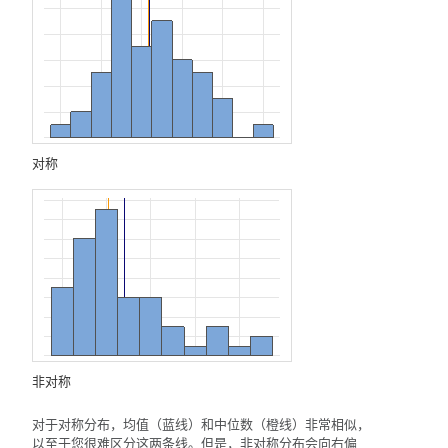
对称
非对称
对于对称分布，均值（蓝线）和中位数（橙线）非常相似，
以至于您很难区分这两条线。但是，非对称分布会向右偏