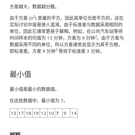
方差越大，数据越分散。
2
由于方差 (σ
) 是量的平方，因此其单位也是平方的，这在
实际讨论中容易使人混淆。由于标准差与数据采用相同的
单位，因此它通常更易于解释。例如，在公共汽车站等待
2
时间样本的均值为 15 分钟，方差为 9 分钟
。由于方差与
数据采用不同的单位，所以方差通常会显示为其平方根，
2
即标准差。方差 9 分钟
等效于标准差 3 分钟。
最小值
最小值是最小的数据值。
在这些数据中，最小值为 7。
13
17
18
19
12
10
7
9
14