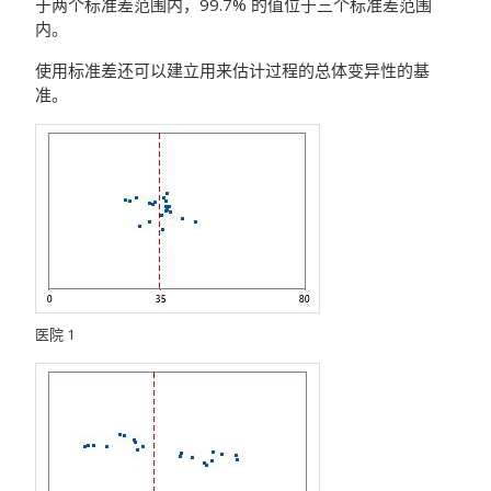
于两个标准差范围内，99.7% 的值位于三个标准差范围
内。
使用标准差还可以建立用来估计过程的总体变异性的基
准。
医院 1