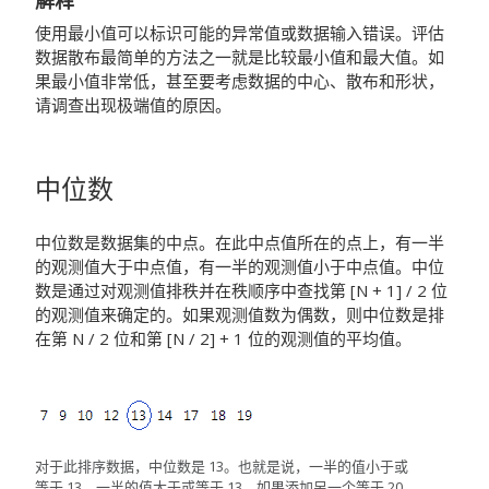
解释
使用最小值可以标识可能的异常值或数据输入错误。评估
数据散布最简单的方法之一就是比较最小值和最大值。如
果最小值非常低，甚至要考虑数据的中心、散布和形状，
请调查出现极端值的原因。
中位数
中位数是数据集的中点。在此中点值所在的点上，有一半
的观测值大于中点值，有一半的观测值小于中点值。中位
数是通过对观测值排秩并在秩顺序中查找第 [N + 1] / 2 位
的观测值来确定的。如果观测值数为偶数，则中位数是排
在第 N / 2 位和第 [N / 2] + 1 位的观测值的平均值。
对于此排序数据，中位数是 13。也就是说，一半的值小于或
等于 13，一半的值大于或等于 13。如果添加另一个等于 20