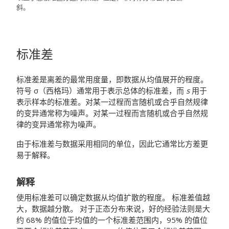
斜。
标准差
标准差是离差的最常用度量，即数据从均值展开的程度。
符号 σ（西格玛）通常用于表示总体的标准差，而
s
用于
表示样本的标准差。对某一过程而言随机或合乎自然规律
的变异通常称为噪声。对某一过程而言随机或合乎自然规
律的变异通常称为噪声。
由于标准差与数据采用相同的单位，因此它通常比方差更
易于解释。
解释
使用标准差可以确定数据从均值扩散的程度。
标准差值越
大，数据越分散。
对于正态分布来说，好的经验法则是大
约 68% 的值位于均值的一个标准差范围内，95% 的值位