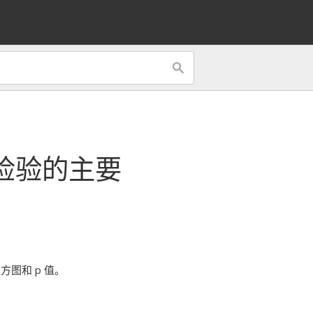
检验
的主要
图和 p 值。