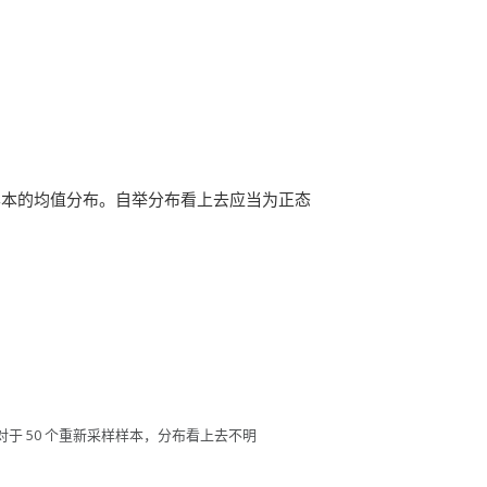
样本的均值分布。自举分布看上去应当为正态
于 50 个重新采样样本，分布看上去不明