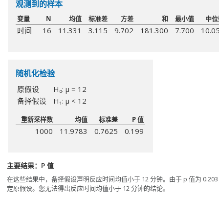
观测到的样本
变量
N
均值
标准差
方差
和
最小值
中位
时间
16
11.331
3.115
9.702
181.300
7.700
10.0
随机化检验
原假设
H₀: μ = 12
备择假设
H₁: μ < 12
重新采样数
均值
标准差
P 值
1000
11.9783
0.7625
0.199
主要结果：P 值
在这些结果中，备择假设声明反应时间均值小于 12 分钟。由于 p 值为 0.20
定原假设。您无法得出反应时间均值小于 12 分钟的结论。