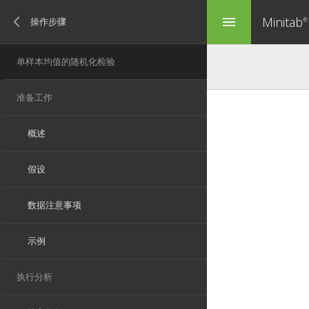
Minitab
menu
®