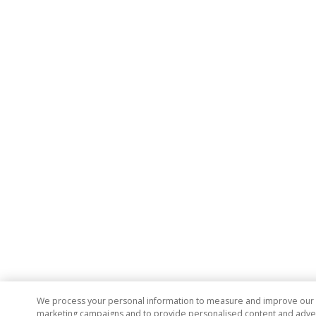
We process your personal information to measure and improve our si
marketing campaigns and to provide personalised content and adverti