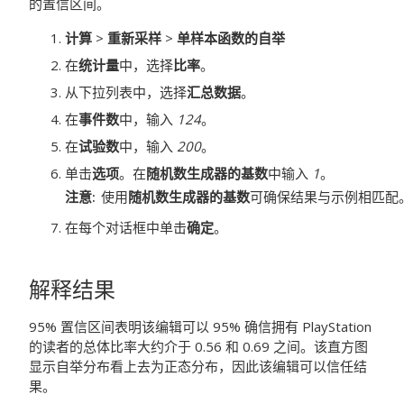
的置信区间。
计算
>
重新采样
>
单样本函数的自举
在
统计量
中，选择
比率
。
从下拉列表中，选择
汇总数据
。
在
事件数
中，输入
124
。
在
试验数
中，输入
200
。
单击
选项
。在
随机数生成器的基数
中输入
1
。
注意
使用
随机数生成器的基数
可确保结果与示例相匹配
在每个对话框中单击
确定
。
解释结果
95% 置信区间表明该编辑可以 95% 确信拥有 PlayStation
的读者的总体比率大约介于 0.56 和 0.69 之间。该直方图
显示自举分布看上去为正态分布，因此该编辑可以信任结
果。