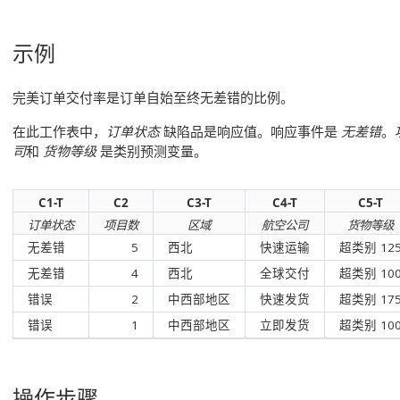
示例
完美订单交付率是订单自始至终无差错的比例。
在此工作表中，
订单状态
缺陷品是响应值。响应事件是
无差错
。
司
和
货物等级
是类别预测变量。
C1-T
C2
C3-T
C4-T
C5-T
订单状态
项目数
区域
航空公司
货物等级
无差错
5
西北
快速运输
超类别 12
无差错
4
西北
全球交付
超类别 10
错误
2
中西部地区
快速发货
超类别 17
错误
1
中西部地区
立即发货
超类别 10
操作步骤