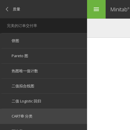
Minitab
menu
®