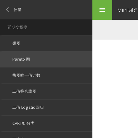
Minitab
menu
®