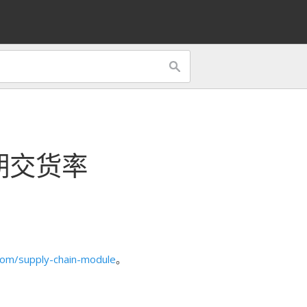
期交货率
om/supply-chain-module
。