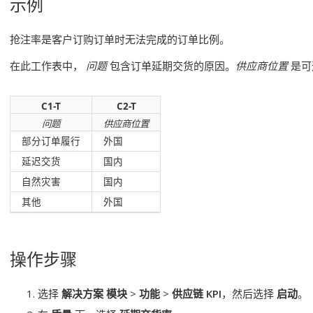
示例
抢注率是客户订购订单时无法完成的订单比例。
在此工作表中，
问题
包含订单延期交货的原因。
供应商位置
是可
C1-T
C2-T
问题
供应商位置
部分订单履行
外国
延迟交货
国内
自然灾害
国内
其他
外国
操作步骤
选择
解决方案 模块
>
功能
>
供应链 KPI
，然后选择
启动
。