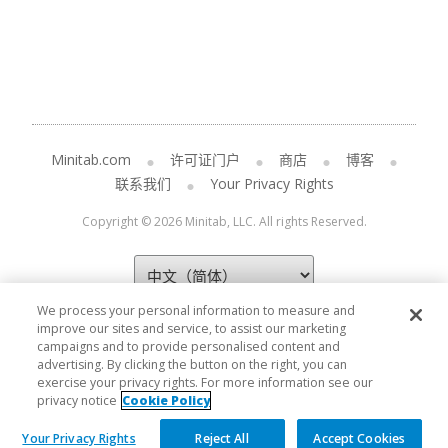
Minitab.com
许可证门户
商店
博客
联系我们
Your Privacy Rights
Copyright © 2026 Minitab, LLC. All rights Reserved.
We process your personal information to measure and
improve our sites and service, to assist our marketing
campaigns and to provide personalised content and
advertising. By clicking the button on the right, you can
exercise your privacy rights. For more information see our
privacy notice
Cookie Policy
Your Privacy Rights
Reject All
Accept Cookies