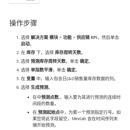
操作步骤
选择
解决方案 模块
>
功能
>
供应链 KPI
，然后单击
启动
。
在
库存
下，选择
库存周转天数
。
选择
预测库存周转天数
，单击
确定
。
选择
单指数平滑
，单击
确定
。
在
变量
中，输入包含日(&D销售量库存数据的列。
选择
生成预测
。
在中
预测点数
,，输入要为其进行预测的连续时
间段的数量。
在
预测起始点
中，为第一个预测指定行号。如
果您将此字段留空，Minitab 会在时间序列末
端开始预测。