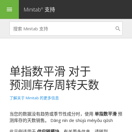
Minitab
支持
menu
®
单指数平滑
对于
预测库存周转天数
了解关于 Minitab 的更多信息
当您的数据没有趋势或季节性成分时，使用
单指数平滑
预
测库存的天数销售。 Dāng nín de shùjù méiyǒu qūsh
此示例适用于
供应链模块
。有关更多信息，请转到