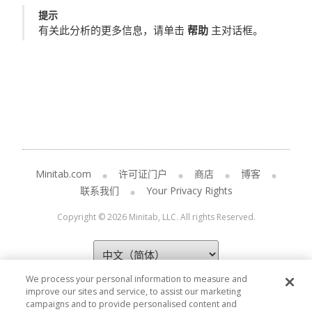
提示
有关此分析的更多信息，请单击
帮助
主对话框。
Minitab.com
许可证门户
商店
博客
联系我们
Your Privacy Rights
Copyright © 2026 Minitab, LLC. All rights Reserved.
We process your personal information to measure and
improve our sites and service, to assist our marketing
campaigns and to provide personalised content and