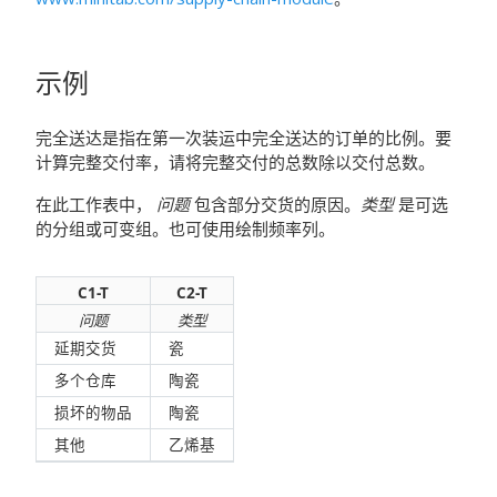
示例
完全送达是指在第一次装运中完全送达的订单的比例。要
计算完整交付率，请将完整交付的总数除以交付总数。
在此工作表中，
问题
包含部分交货的原因。
类型
是可选
的分组或可变组。也可使用绘制频率列。
C1-T
C2-T
问题
类型
延期交货
瓷
多个仓库
陶瓷
损坏的物品
陶瓷
其他
乙烯基