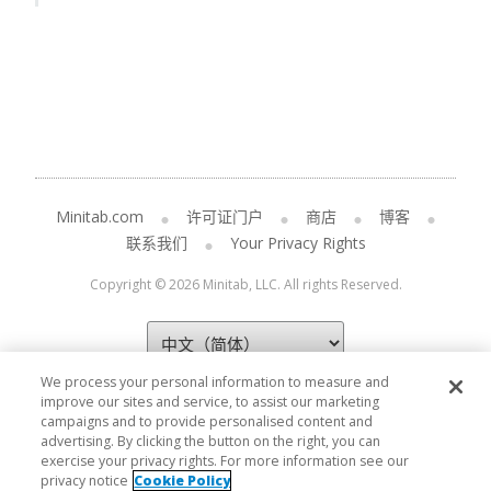
Minitab.com
许可证门户
商店
博客
联系我们
Your Privacy Rights
Copyright © 2026 Minitab, LLC. All rights Reserved.
We process your personal information to measure and
improve our sites and service, to assist our marketing
campaigns and to provide personalised content and
advertising. By clicking the button on the right, you can
exercise your privacy rights. For more information see our
privacy notice
Cookie Policy