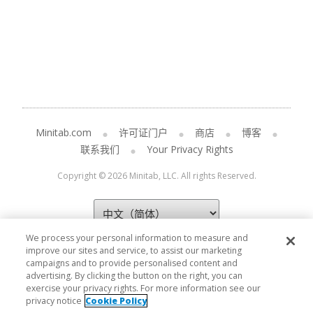
Minitab.com
许可证门户
商店
博客
联系我们
Your Privacy Rights
Copyright © 2026 Minitab, LLC. All rights Reserved.
We process your personal information to measure and
improve our sites and service, to assist our marketing
campaigns and to provide personalised content and
advertising. By clicking the button on the right, you can
exercise your privacy rights. For more information see our
privacy notice
Cookie Policy