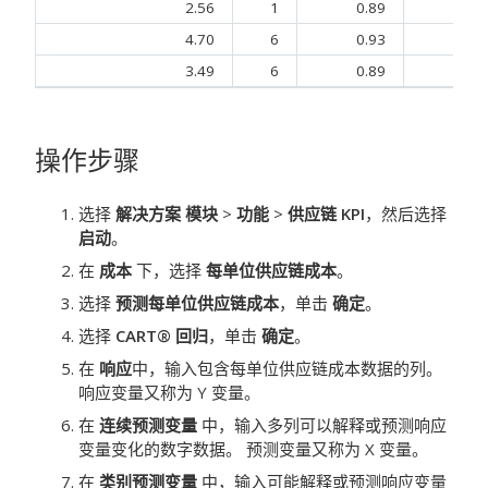
2.56
1
0.89
67
4.70
6
0.93
207
3.49
6
0.89
43
操作步骤
选择
解决方案 模块
>
功能
>
供应链 KPI
，然后选择
启动
。
在
成本
下，选择
每单位供应链成本
。
选择
预测每单位供应链成本
，单击
确定
。
选择
CART® 回归
，单击
确定
。
在
响应
中，输入包含每单位供应链成本数据的列。
响应变量又称为 Y 变量。
在
连续预测变量
中，输入多列可以解释或预测响应
变量变化的数字数据。
预测变量又称为 X 变量。
在
类别预测变量
中，输入可能解释或预测响应变量