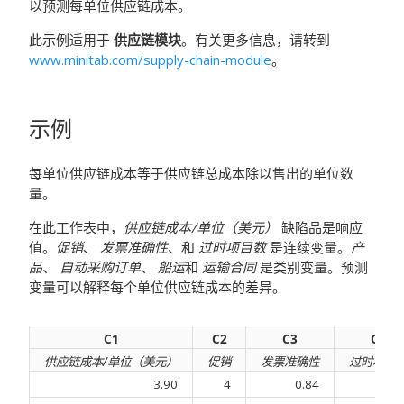
以预测每单位供应链成本。
此示例适用于
供应链模块
。有关更多信息，请转到
www.minitab.com/supply-chain-module
。
示例
每单位供应链成本等于供应链总成本除以售出的单位数
量。
在此工作表中，
供应链成本/单位（美元）
缺陷品是响应
值。
促销
、
发票准确性
、和
过时项目数
是连续变量。
产
品
、
自动采购订单
、
船运
和
运输合同
是类别变量。预测
变量可以解释每个单位供应链成本的差异。
C1
C2
C3
C4
供应链成本/单位（美元）
促销
发票准确性
过时项目
3.90
4
0.84
150