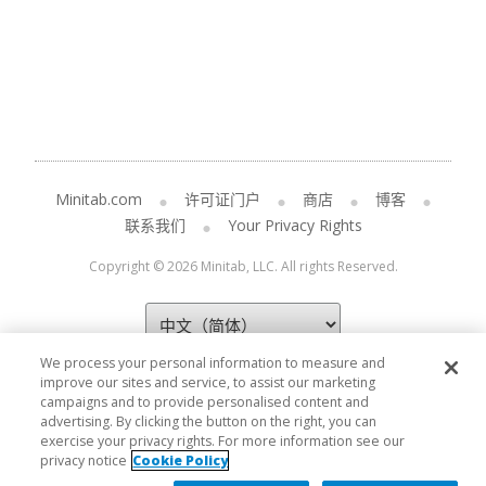
Minitab.com
许可证门户
商店
博客
联系我们
Your Privacy Rights
Copyright © 2026 Minitab, LLC. All rights Reserved.
We process your personal information to measure and
improve our sites and service, to assist our marketing
campaigns and to provide personalised content and
advertising. By clicking the button on the right, you can
exercise your privacy rights. For more information see our
privacy notice
Cookie Policy