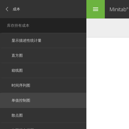
Minitab
menu
®