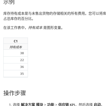
示例
库存持有成本是与未售出货物的存储相关的所有费用。您可以将
占总库存的百分比。
在该工作表中，
持有成本
是图形变量。
C1
持有成本
38
22
36
35
操作步骤
选择
解决方案 模块
>
功能
>
供应链 KPI
，然后选择
启动
。