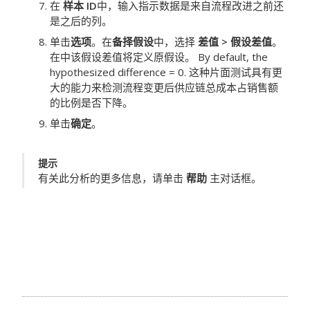
在
样本 ID
中，输入指示数据是来自流程改进之前还
是之后的列。
单击
选项
。在
备择假设
中，选择
差值 > 假设差值
。
在中该假设差值将定义原假设。 By default, the
hypothesized difference = 0. 这种片面测试具有更
大的能力来检测流程变更后供应链总成本占销售额
的比例是否下降。
单击
确定
。
提示
有关此分析的更多信息，请单击
帮助
主对话框。