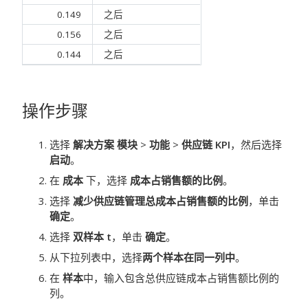
0.149
之后
0.156
之后
0.144
之后
操作步骤
选择
解决方案 模块
>
功能
>
供应链 KPI
，然后选择
启动
。
在
成本
下，选择
成本占销售额的比例
。
选择
减少供应链管理总成本占销售额的比例
，单击
确定
。
选择
双样本 t
，单击
确定
。
从下拉列表中，选择
两个样本在同一列中
。
在
样本
中，输入包含总供应链成本占销售额比例的
列。