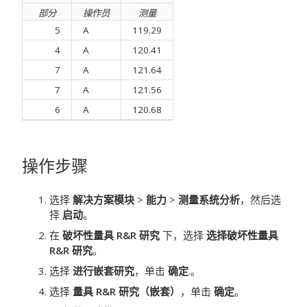
部分
操作员
测量
5
A
119.29
4
A
120.41
7
A
121.64
7
A
121.56
6
A
120.68
操作步骤
选择
解决方案模块
>
能力
>
测量系统分析
，然后选
择
启动
。
在
破坏性量具 R&R 研究
下，选择
选择破坏性量具
R&R 研究
。
选择
进行嵌套研究
，单击
确定
.。
选择
量具 R&R 研究（嵌套）
，单击
确定
。