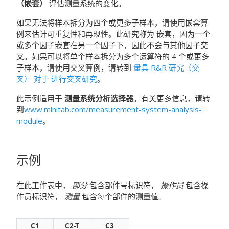
（嵌套）
评估测量系统的变化。
如果无法将样本拆分为四个或更多子样本，请使用嵌套算
例来估计可重复性和再现性。此研究称为 嵌套，因为一个
或多个因子嵌套在另一个因子下，因此不会与其他因子交
叉。如果可以将单个样本拆分为多个运算符的 4 个或更多
子样本，请使用交叉算例，请转到
量具 R&R 研究（交
叉） 对于 进行交叉研究
。
此示例适用于
测量系统分析选择器
。有关更多信息，请转
到
www.minitab.com/measurement-system-analysis-
module
。
示例
在此工作表中，
部分
包含部件号标识符，
操作员
包含操
作员标识符，
测量
包含每个部件的测量值。
C1
C2-T
C3