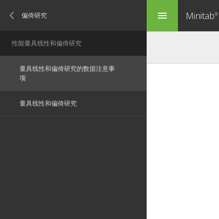
Minitab
menu
®