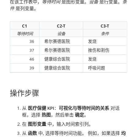
在该工作表中，
等待时间
是图形变量。
设备
是行变量。
条
件
是列变量。
C1
C2-T
C3-T
等待时间
设备
条件
36
希尔赛德医院
发烧
37
希尔赛德医院
挫伤和割伤
46
健康综合医院
发烧
39
健康综合医院
呼吸问题
操作步骤
从
医疗保健 KPI
：
可视化与等待时间的关系
对话
框，选择
热图
，然后单击
确定
。
在
图形变量
中，输入时间索引列。
从
函数
中, 选择等待时间功能。
例如，如果选择
均