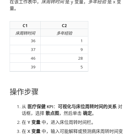
在该工作表中，
床周转时间
是 y 变量，
多年经验
是 x 变
量。
C1
C2
床周转时间
多年经验
36
1
37
9
46
28
39
5
操作步骤
从
医疗保健 KPI
：
可视化与床位周转时间的关系
对
话框，选择
散点图
，然后单击
确定
。
在
Y 变量
中，进入床位周转时间栏。
在
X 变量
中，输入可能解释或预测病床周转时间变