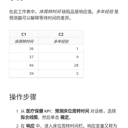
在此工作表中，
床周转时间
缺陷品是响应值。
多年经验
是
预测器可以解释等待时间的差异。
C1
C2
床周转时间
多年经验
36
1
37
9
46
28
39
5
操作步骤
从
医疗保健 KPI
：
预测床位周转时间
对话框，选择
拟合线图
，然后单击
确定
。
在
响应
中，进入床位周转时间栏。响应变量又称为