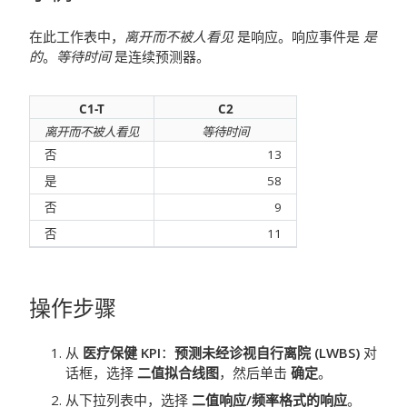
在此工作表中，
离开而不被人看见
是响应。响应事件是
是
的
。
等待时间
是连续预测器。
C1-T
C2
离开而不被人看见
等待时间
否
13
是
58
否
9
否
11
操作步骤
从
医疗保健 KPI
：
预测未经诊视自行离院 (LWBS)
对
话框，选择
二值拟合线图
，然后单击
确定
。
从下拉列表中，选择
二值响应/频率格式的响应
。